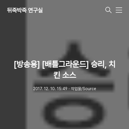
뒤죽박죽 연구실
메
뉴
[방송용] [배틀그라운드] 승리, 치
킨 소스
2017. 12. 10. 15:49
ㆍ
작업물/Source