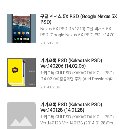
1593 x 778px (include background
1080x1920px) 넥서스 6P의 실제 크기를 참고
하여 만들었습니다.구글 머터리얼 팔레트 중, 그레
구글 넥서스 5X PSD (Google Nexus 5X
이 색상을 이용하여 만들었습니다. I had made
PSD)
this, with reference Original GN6P and
Nexus 5X PSD (15.12.10) 구글 넥서스 5X
Google Material Palette (Gray color).
PSD (Google Nexus 5X PSD) 크기 : 1470 x
Download
726px (배경 포함 1080x1920px) Size :
2015.12.10
1470 x 726px (include background
1080x1920px) 넥서스 5X의 실제 크기는
147.0 x 72.6mm이나 사용하기 쉽도록 밀리미터
카카오톡 PSD (Kakaotalk PSD)
(mm) 단위 대신 픽셀(px)의 10배로 작업하였습니
Ver.140206 (14.02.06)
다.구글 머터리얼 팔레트 중, 대부분 블루그레이
카카오톡 GUI PSD (KAKAOTALK GUI PSD)
색상을 이용해 제작하였습니다. 필자는 이걸 만들
[14.02.06]잠금화면 추가 (Add Passlock)대화
기위해 자신의 넥서스 5X에 자를 대고있었습니
목록 추가 (Add Chat List)대화방 추가 (Add
2014.02.06
다. Real Google Nexus 5x’s Size is 147.0 x
Chatroom)약간의 수정 (Some Fix)
72.6mm. but I changed size
[14.01.28]First Upload4.2.3 based Based
millimeter(mm) to pixel(p..
:KakaoTalk Ver 4.2.3 List : Splash Image
카카오톡 PSD (Kakaotalk PSD)
(초기화면)Friends List (친구목록)Mini Profile
Ver.140128 (14.01.28)
(미니프로필)Passlock (잠금화면)Chat List (대
카카오톡 GUI PSD (KAKAOTALK GUI PSD)
화목록)Chatroom (대화방) Font LIst
Ver 140128 Ver 140128 (2014.01.28)First
:Roboto (안드로이드 기본 글꼴)LG