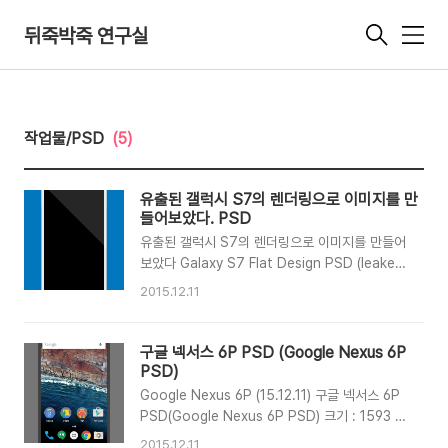
뒤죽박죽 연구실
메
뉴
작업물/PSD
(5)
유출된 갤럭시 S7의 렌더링으로 이미지를 만
들어보았다. PSD
유출된 갤럭시 S7의 렌더링으로 이미지를 만들어
보았다 Galaxy S7 Flat Design PSD (leaked
render base) 갤럭시 S7의 유출된 렌더링 이미
2015.12.11
지를 이용해 만들어보았습니다. 최대한 실제 사이
즈에 맞추기위해 노력했습니다.I made it with
SGS7’s leaked render. 크기 : 708 x 1434픽
구글 넥서스 6P PSD (Google Nexus 6P
셀 (배경 포함 1080 x 1920픽셀) Size : 708 x
PSD)
1434px (include background 1080 x
Google Nexus 6P (15.12.11) 구글 넥서스 6P
1920px) Download
PSD(Google Nexus 6P PSD) 크기 : 1593 x
778px (배경 포함 1080x1920px) Size :
2015.12.11