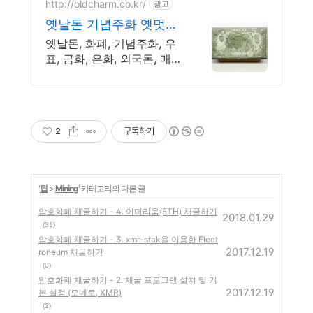
http://oldcharm.co.kr/
광고
옛날돈 기념주화 옛멋화
폐사
옛날돈, 화폐, 기념주화, 우
표, 금화, 은화, 외국돈, 매매
및감정, 출장매입가능
2
구독하기
'
팁
>
Mining
' 카테고리의 다른 글
암호화폐 채굴하기 - 4. 이더리움(ETH) 채굴하기
2018.01.29
(31)
암호화폐 채굴하기 - 3. xmr-stak을 이용한 Elect
2017.12.19
roneum 채굴하기
(0)
암호화폐 채굴하기 - 2. 채굴 프로그램 설치 및 기
2017.12.19
본 설정 (모네로, XMR)
(2)