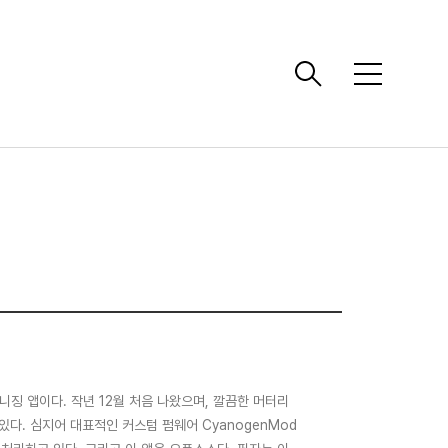
메
뉴
 커널 매니징 앱이다. 작년 12월 처음 나왔으며, 깔끔한 머터리
다. 심지어 대표적인 커스텀 펌웨어 CyanogenMod